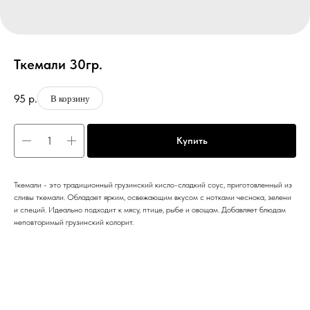
Ткемали 30гр.
95
р.
В корзину
Купить
Ткемали - это традиционный грузинский кисло-сладкий соус, приготовленный из
сливы ткемали. Обладает ярким, освежающим вкусом с нотками чеснока, зелени
и специй. Идеально подходит к мясу, птице, рыбе и овощам. Добавляет блюдам
неповторимый грузинский колорит.