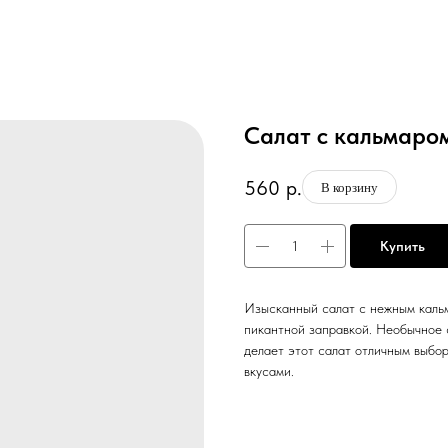
Салат с кальмаром
560
р.
В корзину
Купить
Изысканный салат с нежным каль
пикантной заправкой. Необычное 
делает этот салат отличным выбор
вкусами.