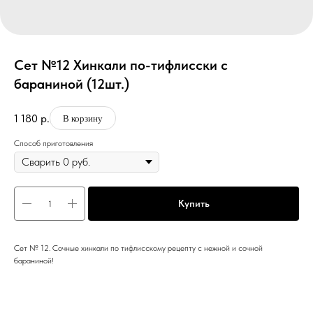
Сет №12 Хинкали по-тифлисски с
бараниной (12шт.)
1 180
р.
В корзину
Способ приготовления
Купить
Сет № 12. Сочные хинкали по тифлисскому рецепту с нежной и сочной
бараниной!